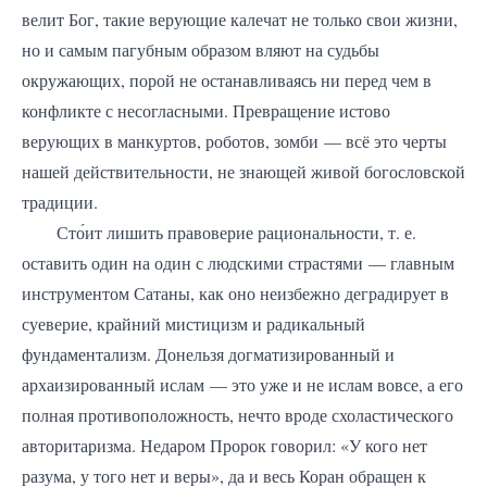
велит Бог, такие верующие калечат не только свои жизни,
но и самым пагубным образом вляют на судьбы
окружающих, порой не останавливаясь ни перед чем в
конфликте с несогласными. Превращение истово
верующих в манкуртов, роботов, зомби — всё это черты
нашей действительности, не знающей живой богословской
традиции.
Сто́ит лишить правоверие рациональности, т. е.
оставить один на один с людскими страстями — главным
инструментом Сатаны, как оно неизбежно деградирует в
суеверие, крайний мистицизм и радикальный
фундаментализм. Донельзя догматизированный и
архаизированный ислам — это уже и не ислам вовсе, а его
полная противоположность, нечто вроде схоластического
авторитаризма. Недаром Пророк говорил: «У кого нет
разума, у того нет и веры», да и весь Коран обращен к