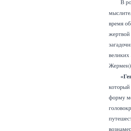
В р
мыслит
время о
жертвой
загадоч
великих 
Жермен)
«Ге
который 
форму ме
головок
путешест
вознаме