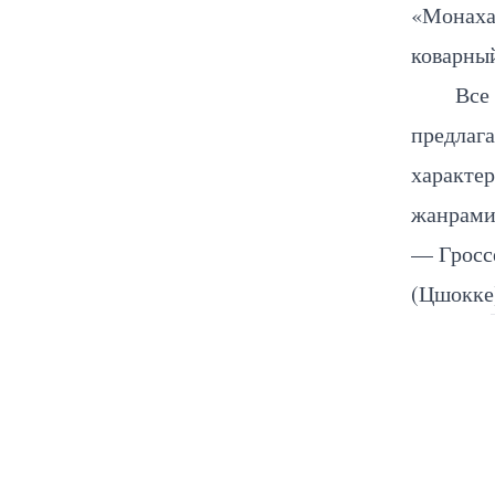
«Монаха»
коварный
Все
предлага
характе
жанрами 
— Гроссе
(Цшокке)