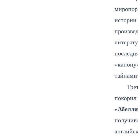
миропоря
истории 
произве
литерат
последня
«канону»
тайнами
Тре
покорил 
«Абелли
получивш
английс