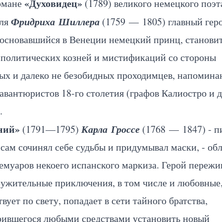
«Духовидец»
омане
(1789) великого немецкого поэт
Фридриха Шиллера
еля
(1759 — 1805) главный геро
босновавшийся в Венеции немецкий принц, станови
 политических козней и мистификаций со стороны
ных и далеко не безобидных проходимцев, напомин
авантюристов 18-го столетия (графов Калиостро и д
.
ний»
Карла Гроссе
(1791—1795)
(1768 — 1847) - п
сам сочинял себе судьбы и придумывал маски, - обл
муаров некоего испанского маркиза. Герой пережи
ружительные приключения, в том числе и любовные
вует по свету, попадает в сети тайного братства,
рившегося любыми средствами установить новый