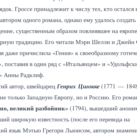
док. Гроссе принадлежит к числу тех, кто остался 
автором одного романа, однако ему удалось создать
дение, существенным образом повлиявшее на европ
урную традицию. Его читали Мэри Шелли и Джейн 
я даже причислила «Гения» к своеобразному готич
, поставив в один ряд с «Итальянцем» и «Удольфс
» Анны Радклиф.
Генрих Цшокке
тий автор, швейцарец
(1771 — 1848
не только Западную Европу, но и Россию. Его рома
но, великий разбойник»
(1794), вышедший анони
ий широкую известность (после его перевода на
кий язык Мэтью Грегори Льюисом, автором знамен