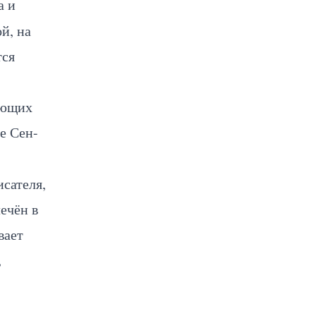
а и
й, на
тся
ающих
е Сен-
исателя,
ечён в
вает
,