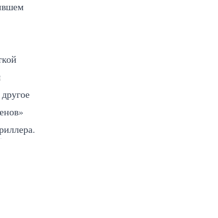
чившем
ткой
и
 другое
менов»
риллера.