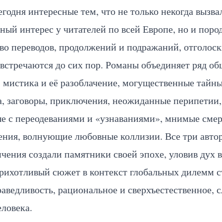
сегодня интересные тем, что не только некогда вызва
ый интерес у читателей по всей Европе, но и поро
во переводов, продолжений и подражаний, отголос
встречаются до сих пор. Романы объединяет ряд о
 мистика и её разоблачение, могущественные тайн
а, заговоры, приключения, неожиданные перипетии,
ые с переодеваниями и «узнаваниями», мнимые смер
ния, волнующие любовные коллизии. Все три автор
чения создали памятники своей эпохе, уловив дух 
рихотливый сюжет в контекст глобальных дилемм с
раведливость, рациональное и сверхъестественное, 
еловека.