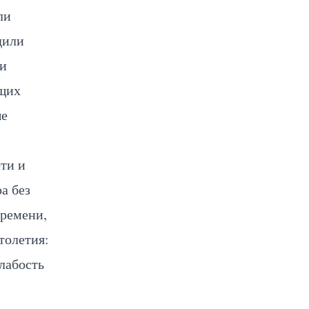
ли
дили
ки
бщих
ые
ти и
а без
времени,
толетия:
слабость