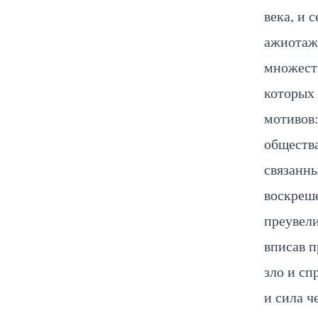
века, и 
ажиотажн
множест
которых 
мотивов:
обществ
связанн
воскреше
преувели
вписав п
зло и сп
и сила ч