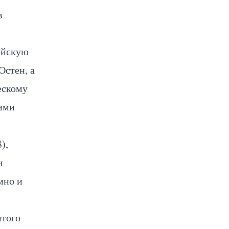
в
ейскую
Остен, а
ескому
кими
),
н
мно и
итого