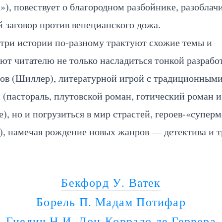
), повествует о благородном разбойнике, разобла
 заговор против венецианского дожа.
 три истории по-разному трактуют схожие темы и
ют читателю не только насладиться тонкой разрабо
ров (Шиллер), литературной игрой с традиционным
(пастораль, плутовской роман, готический роман и
), но и погрузиться в мир страстей, героев-«супер
, намечая рождение новых жанров — детектива и т
Бекфорд У. Ватек
Борель П. Мадам Потифар
Гнедич Н.И. Дон-Коррадо де Геррера