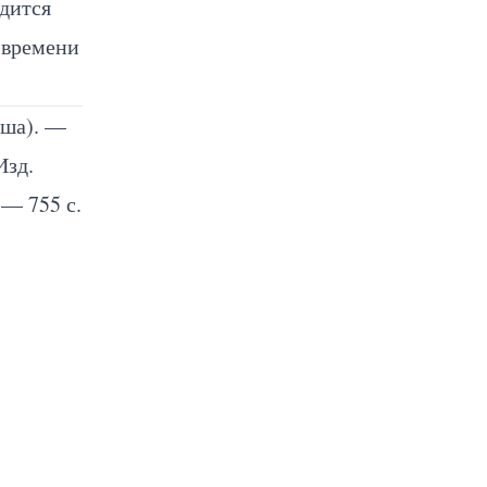
одится
 времени
оша). —
Изд.
 — 755 с.