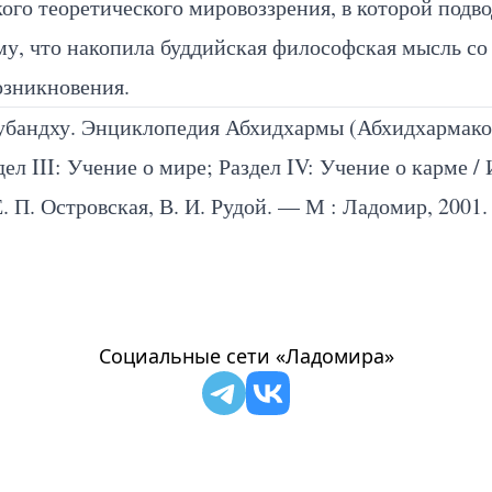
ого теоретического мировоззрения, в которой подв
му, что накопила буддийская философская мысль со
озникновения.
убандху. Энциклопедия Абхидхармы (Абхидхармак
здел III: Учение о мире; Раздел IV: Учение о карме / 
Е. П. Островская, В. И. Рудой. — М : Ладомир, 2001.
Социальные сети «Ладомира»