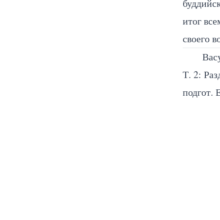
буддийск
итог все
своего в
Вас
Т. 2: Ра
подгот. 