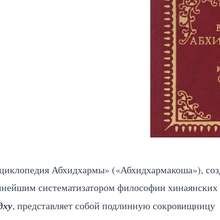
циклопедия Абхидхармы» («Абхидхармакоша»), соз
упнейшим систематизатором философии хинаянских
дху
, представляет собой подлинную сокровищницу