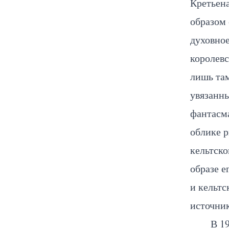
Кретьен
образом 
духовное
королевс
лишь там
увязанны
фантасма
облике р
кельтско
образе е
и кельт
источник
В 1