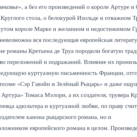
ековье», а без его произведений о короле Артуре и 
Круглого стола, о белокурой Изольде и отважном Т
нутом короле Марке и желанном и недостижимом Гр
невозможна вся последующая европейская литерату
ие романы Кретьена де Труа породили богатую тра
во переложений и подражаний. Влияние их прониз
ледующую куртуазную письменность Франции, отг
 поэме «Сэр Гавэйн и Зелёный Рыцарь» и даже ощущ
Артура» Томаса Мэлори, а их создателя, трувера К
 певца адюльтера и куртуазной любви, по праву счи
оздателем канона рыцарского романа, но и
оложником европейского романа в целом. Произвед