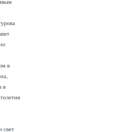
ливым
турова
авит
но
ом в
на,
а в
столетия
и свет