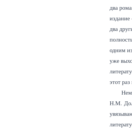
два ром
издание 
два друг
полност
одним и
уже выхо
литерату
этот раз
Нем
Н.М. До
увязываю
литерату