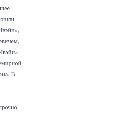
ящее
 вошли
Ивэйн»,
евичем,
«Ивэйн»
семирной
ана. В
прочно