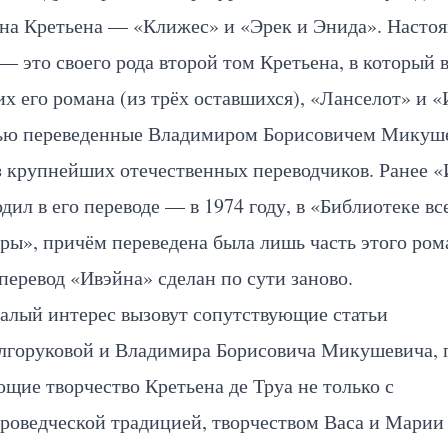
ана Кретьена — «Клижес» и «Эрек и Энида». Насто
— это своего рода второй том Кретьена, в который
их его романа (из трёх оставшихся), «Ланселот» и «
ью переведенные Владимиром Борисовичем Микуш
з крупнейших отечественных переводчиков. Ранее 
дил в его переводе — в 1974 году, в «Библиотеке в
ры», причём переведена была лишь часть этого ром
 перевод «Ивэйна» сделан по сути заново.
алый интерес вызовут сопутствующие статьи
лгоруковой и Владимира Борисовича Микушевича, 
щие творчество Кретьена де Труа не только с
роведческой традицией, творчеством Васа и Марии