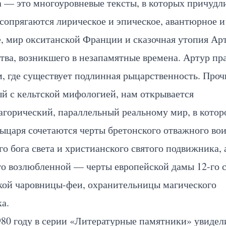
а — это многоуровневые тексты, в которых причуд
сопрягаются лирическое и эпическое, авантюрное и
, мир окситанской Франции и сказочная утопия Ар
тва, возникшего в незапамятные времена. Артур пр
, где существует подлинная рыцарственность. Проч
й с кельтской мифологией, нам открывается
горический, параллельный реальному мир, в котор
ыцаря сочетаются черты бретонского отважного вои
го бога света и христианского святого подвижника, 
го возлюбленной — черты европейской дамы 12-го 
ской чаровницы-феи, охранительницы магического
а.
980 году в серии «Литературные памятники» увидел