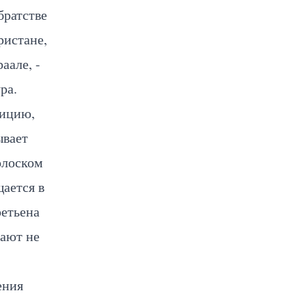
братстве
ристане,
аале, -
ра.
дицию,
ывает
олоском
ается в
ретьена
тают не
ения