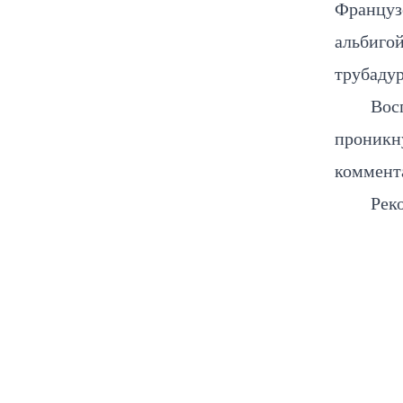
Французс
альбигой
трубаду
Вос
проникн
коммента
Рек