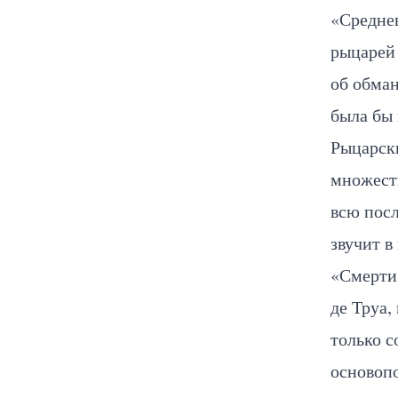
«Среднев
рыцарей 
об обма
была бы 
Рыцарск
множест
всю пос
звучит в
«Смерти 
де Труа,
только с
основоп