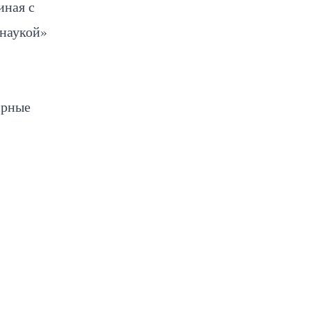
иная с
 наукой»
ирные