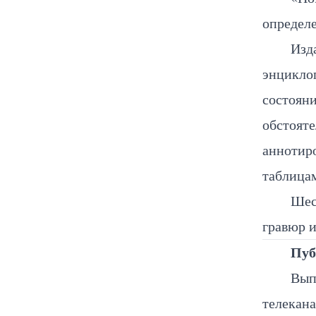
определ
Изд
энцикло
состояни
обстоят
аннотир
таблица
Шес
гравюр 
Пуб
Вып
телекана