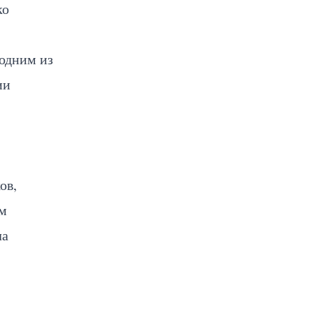
ко
одним из
ии
ов,
ом
ла