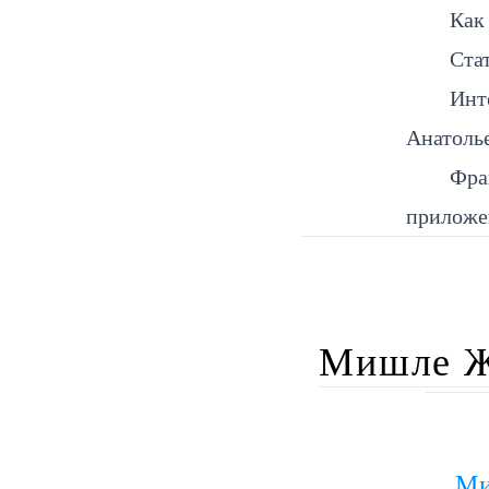
Как
Ста
Инт
Анатоль
Фра
приложен
Мишле Ж
Ми