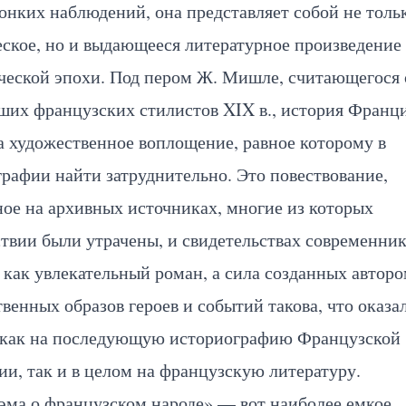
онких наблюдений, она представляет собой не толь
ское, но и выдающееся литературное произведение
ческой эпохи. Под пером Ж. Мишле, считающегося 
ших французских стилистов XIX в., история Франц
 художественное воплощение, равное которому в
рафии найти затруднительно. Это повествование,
ое на архивных источниках, многие из которых
твии были утрачены, и свидетельствах современник
 как увлекательный роман, а сила созданных автор
венных образов героев и событий такова, что оказа
 как на последующую историографию Французской
и, так и в целом на французскую литературу.
эма о французском народе» — вот наиболее емкое