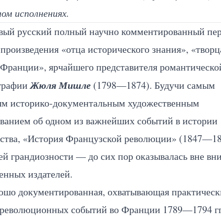
ном
исполнениях.
вый русский полный научно комментированный пер
произведения «отца исторического знания», «творц
 Франции», ярчайшего представителя романтическо
Жюля Мишле
графии
(1798—1874). Будучи самым
ым историко-документальным художественным
ованием об одном из важнейших событий в истории
ества, «История Французской революции» (1847—1
ей грандиозности — до сих пор оказывалась вне вн
енных издателей.
ошо документированная, охватывающая практическ
 революционных событий во Франции 1789—1794 гг