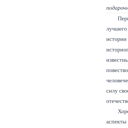
подароч
Пер
лучшего 
истории
историо
известн
повеств
человеч
силу сво
отечеств
Хор
аспекты