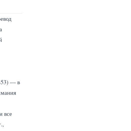
евод
а
й
853) — в
имания
и все
.,