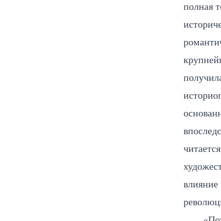
полная т
историче
романти
крупней
получила
историог
основанн
впоследс
читается
художест
влияние
революци
«По