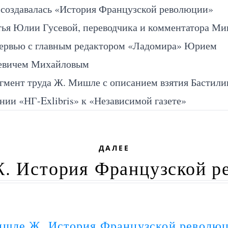
 создавалась «История Французской революции»
тья Юлии Гусевой, переводчика и комментатора М
ервью с главным редактором «Ладомира» Юрием
евичем Михайловым
гмент труда Ж. Мишле с описанием взятия Бастили
ии «НГ-Exlibris» к «Независимой газете»
ДАЛЕЕ
. История Французской р
шле Ж. История Французской револю