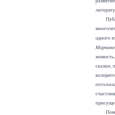
развитие
литерату
Пуб
многолет
одного 
Маркови
живость
сказки, 
колорит
отголоск
счастлив
присуще
Пом