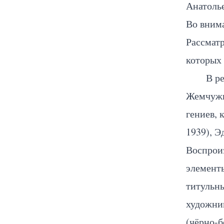
Анатолье
Во вним
Рассматр
которых 
В ре
Жемчужи
гениев,
1939), 
Воспроиз
элемент
титульны
художник
(чёрно-б