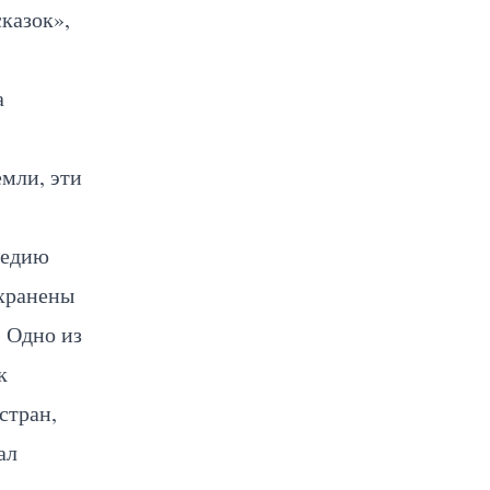
казок»,
а
мли, эти
ледию
охранены
. Одно из
к
стран,
ал