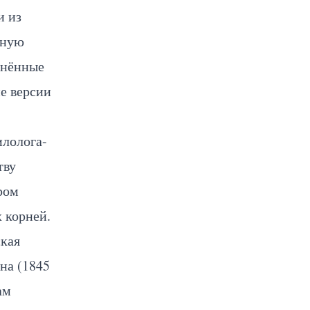
и из
нную
анённые
е версии
илолога-
тву
ром
 корней.
ская
на (1845
ам