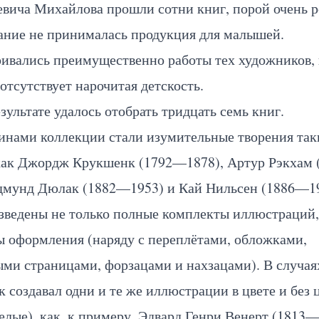
вича Михайлова прошли сотни книг, порой очень р
ание не принималась продукция для малышей.
ивались преимущественно работы тех художников, 
отсутствует нарочитая детскость.
зультате удалось отобрать тридцать семь книг.
нами коллекции стали изумительные творения так
 как Джордж Крукшенк (1792—1878), Артур Рэкхам
Эдмунд Дюлак (1882—1953) и Кай Нильсен (1886—19
ведены не только полные комплекты иллюстраций, 
ы оформления (наряду с переплётами, обложками,
ми страницами, форзацами и нахзацами). В случаях
 создавал одни и те же иллюстрации в цвете и без 
елые), как, к примеру, Эдвард Генри Венерт (1813—