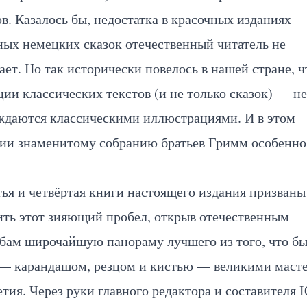
в. Казалось бы, недостатка в красочных изданиях
ых немецких сказок отечественный читатель не
ет. Но так исторически повелось в нашей стране, ч
ии классических текстов (и не только сказок) — н
ждаются классическими иллюстрациями. И в этом
ии знаменитому собранию братьев Гримм особенно
тья и четвёртая книги настоящего издания призваны
ить этот зияющий пробел, открыв отечественным
бам широчайшую панораму лучшего из того, что б
 — карандашом, резцом и кистью — великими масте
етия. Через руки главного редактора и составителя