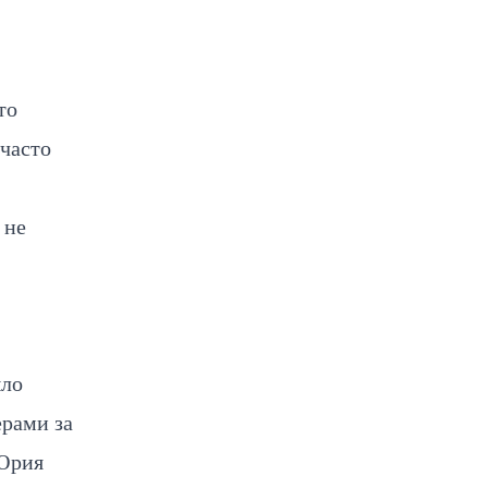
то
ечасто
 не
ыло
рами за
 Юрия