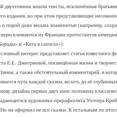
ый двухтомник вошли тексты, исключённые братьям
его издания, но при этом представляющие несомне
 и порой даже весьма знаменитые (например, сохр
 переселившихся из Франции протестантов немецки
ороды» и «Кота в сапогах»).
условный интерес представляет статья известного ф
та Е.Е. Дмитриевой, посвящённая жизни и творчес
Гримм, а также обстоятельный комментарий, в кото
вается путь каждой сказки, вплоть до её глубинных
снову дизайна первых двух книг положена классиче
выдающегося художника-прерафаэлита Уолтера Крей
Но он оформил не все сказки. К остальным по итог