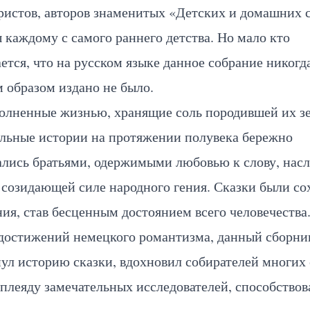
истов, авторов знаменитых «Детских и домашних с
 каждому с самого раннего детства. Но мало кто
ется, что на русском языке данное собрание никогд
 образом издано не было.
олненные жизнью, хранящие соль породившей их зе
ельные истории на протяжении полувека бережно
ались братьями, одержимыми любовью к слову, нас
 созидающей силе народного гения. Сказки были с
ния, став бесценным достоянием всего человечества
достижений немецкого романтизма, данный сборни
ул историю сказки, вдохновил собирателей многих 
плеяду замечательных исследователей, способствов