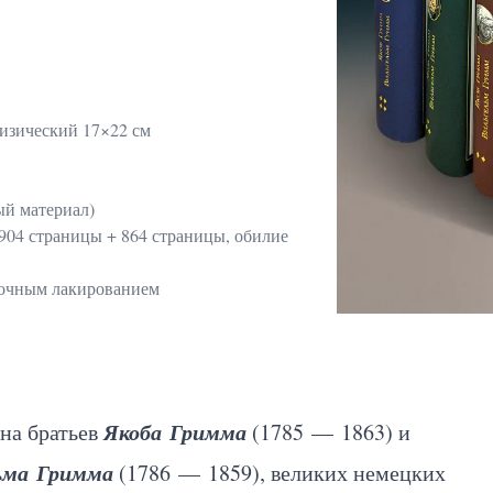
изический 17×22 см
ый материал)
 904 страницы + 864 страницы, обилие
рочным лакированием
Якоба Гримма
на братьев
(1785 — 1863) и
ьма Гримма
(1786 — 1859), великих немецких