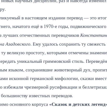
 новых научных дисциплин, раз и навсегда изменил
ру.
ликуемый в настоящем издании перевод — это итог
него, начатого ещё в 1970-е годы, подвижнического
из лучших отечественных переводчиков
Константин
ча Азадовского
. Ему удалось сохранить ту свежесть
, ту великую простоту, которыми отмечены знамен
передать уникальный гриммовский стиль. Переведё
ным языком, сохранившие животворный дух, пропи
ами исконной германской мифологии, сказки вмест
о избежали чрезмерной русификации и беллетризац
 большинству известных переводов.
«Сказок и детских легенд
имо основного корпуса