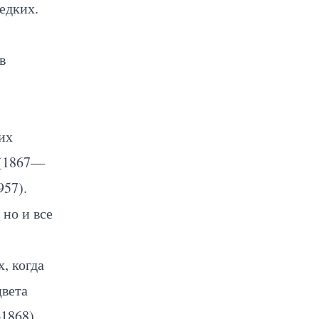
едких.
в
их
 (1867—
57).
но и все
, когда
цвета
1868),