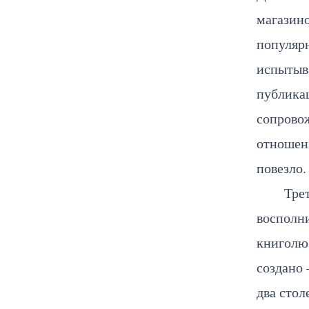
магазино
популярн
испытыва
публикац
сопрово
отношен
повезло.
Тре
восполн
книголю
создано
два стол